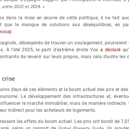
, entre 2022 et 2024. »
es dans la mise en œuvre de cette politique, il ne fait au
t que le manque de solutions aux déséquilibres, en parti
ecoup.
agnols, désespérés de trouver un soulagement, pourraient s
ns. À l’été 2025, le parti d’extrême droite Vox
a déclaré
qu’
contraints de revenir sur leurs propos, mais cela illustre les
 crise
u moins deux de ces éléments et le boom actuel des prix et de
tourisme. Le développement des infrastructures et, éventu
fluencer le marché immobilier, mais de manière indirecte.
eur indirect pour les acheteurs de logements.
essent les effets du boom actuel. Les prix ont bondi de 7,0
carré, selon un rapport de
. Ils ajoute
Global Property Guide