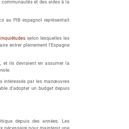
tes communautés et des aides à la
cs au PIB espagnol représentait
 inquiétudes
selon lesquelles les
aire entrer pleinement l’Espagne
 et ils devraient en assumer la
gnole.
lus intéressés par les manœuvres
able d’adopter un budget depuis
phique depuis des années. Les
ux nécessaire pour maintenir une