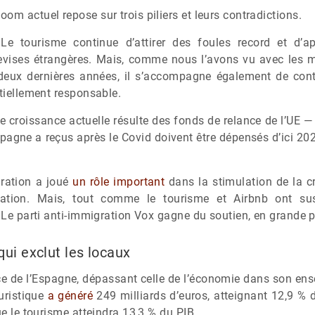
om actuel repose sur trois piliers et leurs contradictions.
. Le tourisme continue d’attirer des foules record et d’
vises étrangères. Mais, comme nous l’avons vu avec les ma
deux dernières années, il s’accompagne également de cont
rtiellement responsable.
de croissance actuelle résulte des fonds de relance de l’UE 
spagne a reçus après le Covid doivent être dépensés d’ici 202
gration a joué
un rôle important
dans la stimulation de la c
tion. Mais, tout comme le tourisme et Airbnb ont sus
. Le parti anti-immigration Vox gagne du soutien, en grande p
qui exclut les locaux
ce de l’Espagne, dépassant celle de l’économie dans son e
uristique
a généré
249 milliards d’euros, atteignant 12,9 % 
ue le tourisme atteindra 13,3 % du PIB.