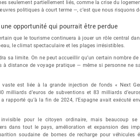
mes seulement partiellement liés, comme la crise du logement
vres politiques à court terme —, c’est que nous risquons de
 une opportunité qui pourrait être perdue
ertain que le tourisme continuera à jouer un rôle central da
eau, le climat spectaculaire et les plages irrésistibles.
ra sa limite. On ne peut accueillir qu’un certain nombre de t
es à distance de voyage pratique — même si personne ne sa
s vaste est liée à la grande injection de fonds « Next G
80 milliards d’euros de subventions et 83 milliards d’euro
a rapporté qu’à la fin de 2024, l’Espagne avait exécuté en
invisible pour le citoyen ordinaire, mais beaucoup se 
tiers dans tout le pays, amélioration et expansion des im
arition soudaine de bornes de recharge pour véhicules é