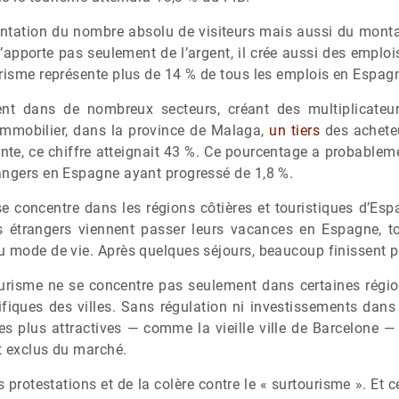
entation du nombre absolu de visiteurs mais aussi du mont
n’apporte pas seulement de l’argent, il crée aussi des empl
urisme représente plus de 14 % de tous les emplois en Espag
ent dans de nombreux secteurs, créant des multiplicateu
’immobilier, dans la province de Malaga,
un tiers
des acheteu
cante, ce chiffre atteignait 43 %. Ce pourcentage a probable
angers en Espagne ayant progressé de 1,8 %.
se concentre dans les régions côtières et touristiques d’E
es étrangers viennent passer leurs vacances en Espagne,
u mode de vie. Après quelques séjours, beaucoup finissent pa
urisme ne se concentre pas seulement dans certaines régio
iques des villes. Sans régulation ni investissements dans l
es plus attractives — comme la vieille ville de Barcelone 
nt exclus du marché.
protestations et de la colère contre le « surtourisme ». Et c