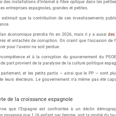
i des installations d’internet à fibre optique dans les peti
es entreprises espagnoles, grandes et petites.
k
estimait que la contribution de ces investissements publi
ance.
lan économique prendra fin en 2026, mais il y a aussi
des
rés et entachés de corruption. On craint que l’occasion de f
rer pour l’avenir ne soit perdue.
’incompétence et à la corruption du gouvernement du PSOE,
de part provient de la paralysie de la culture politique espa
parlement, et les petits partis — ainsi que le PP — sont p
 de leurs électeurs. Le gouvernement n’a même pas été cap
ète de la croissance espagnole
onne que l’Espagne est confrontée à un déclin démogra
n moyenne que 1,16 enfant par femme, soit la moitié du ta