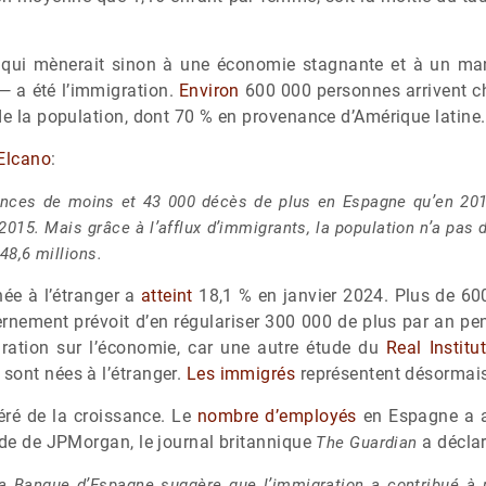
 qui mènerait sinon à une économie stagnante et à un ma
 — a été l’immigration.
Environ
600 000 personnes arrivent c
de la population, dont 70 % en provenance d’Amérique latine.
 Elcano
:
ances de moins et 43 000 décès de plus en Espagne qu’en 201
15. Mais grâce à l’afflux d’immigrants, la population n’a pas 
48,6 millions.
ée à l’étranger a
atteint
18,1 % en janvier 2024. Plus de 60
ernement prévoit d’en régulariser 300 000 de plus par an p
gration sur l’économie, car une autre étude du
Real Institu
sont nées à l’étranger.
Les immigrés
représentent désormais
néré de la croissance. Le
nombre d’employés
en Espagne a at
ude de JPMorgan, le journal britannique
a déclar
The Guardian
la Banque d’Espagne suggère que l’immigration a contribué à