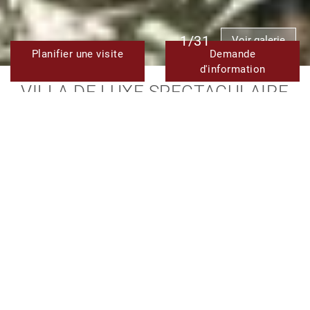
1/31
Voir galerie
Planifier une visite
Demande
d'information
VILLA DE LUXE SPECTACULAIRE
DE 5 CHAMBRES AVEC VUE SUR
LA MER À LOS FLAMINGOS,
BENAHAVIS
NOUVEAUX PROJETS IMMOBILIERS
3.495.000 €
TMNV18293
Réf.
5
5
537 m²
1.092 m²