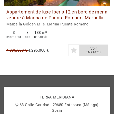
Appartement de luxe Iberis 12 en bord de mer à
vendre à Marina de Puente Romano, Marbella
Golden Mile
Marbella Golden Mile, Marina Puente Romano
3
3
138 m²
chambres
sdb
construit
Voir
4.995.000 €
4.295.000 €
TMXA0755
TERRA MERIDIANA
68 Calle Caridad | 29680 Estepona (Málaga)
Spain