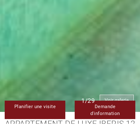
1/29
Voir galerie
Planifier une visite
Demande
d'information
APPARTEMENT DE LUXE IBERIS 12
EN BORD DE MER À VENDRE À