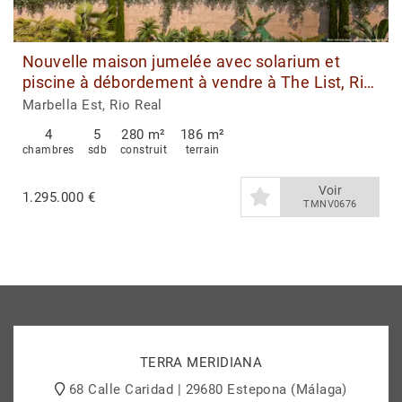
Nouvelle maison jumelée avec solarium et
piscine à débordement à vendre à The List, Rio
Real, Marbella Est
Marbella Est, Rio Real
4
5
280 m²
186 m²
chambres
sdb
construit
terrain
Voir
1.295.000 €
TMNV0676
TERRA MERIDIANA
68 Calle Caridad | 29680 Estepona (Málaga)