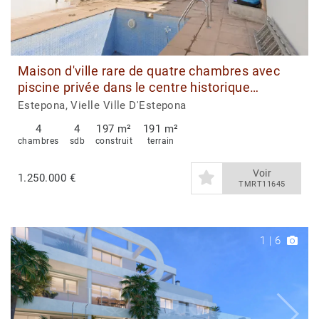
Maison d'ville rare de quatre chambres avec
piscine privée dans le centre historique
d'Estepona
Estepona, Vielle Ville D'Estepona
4
4
197 m²
191 m²
chambres
sdb
construit
terrain
Voir
1.250.000 €
TMRT11645
1
|
6