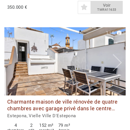
Voir
350.000 €
TMRA11633
1
|
6
Charmante maison de ville rénovée de quatre
chambres avec garage privé dans le centre
historique d'Estepona
Estepona, Vielle Ville D'Estepona
4
2
152 m²
79 m²