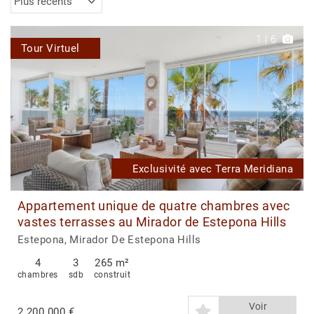
Plus récents
1
|
6
Tour Virtuel
Exclusivité avec Terra Meridiana
Appartement unique de quatre chambres avec
vastes terrasses au Mirador de Estepona Hills
Estepona, Mirador De Estepona Hills
4
3
265 m²
chambres
sdb
construit
Voir
2.200.000 €