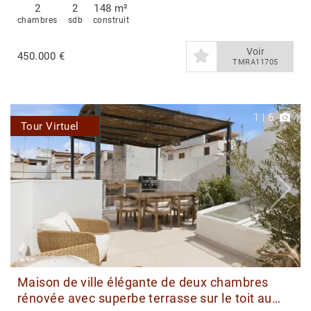
2
2
148 m²
chambres
sdb
construit
Voir
450.000 €
TMRA11705
1
|
6
Tour Virtuel
Maison de ville élégante de deux chambres
rénovée avec superbe terrasse sur le toit au