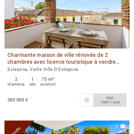
Charmante maison de ville rénovée de 2
chambres avec licence touristique à vendre
dans la vieille ville d’Estepona
Estepona, Vielle Ville D'Estepona
2
1
75 m²
chambres
sdb
construit
Voir
380.000 €
TMRT11644
1
|
6
Vendu