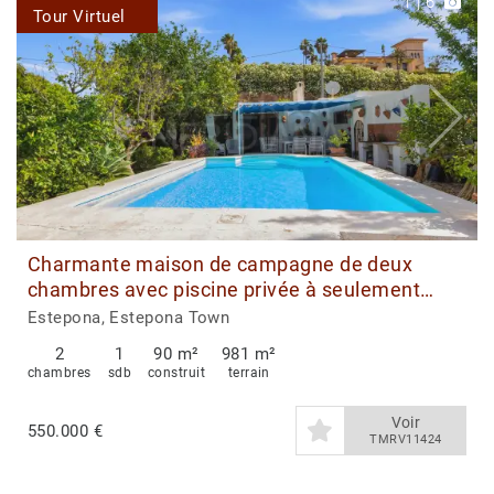
1
|
6
Tour Virtuel
Charmante maison de campagne de deux
chambres avec piscine privée à seulement
quelques minutes de la ville
Estepona, Estepona Town
2
1
90 m²
981 m²
chambres
sdb
construit
terrain
Voir
550.000 €
TMRV11424