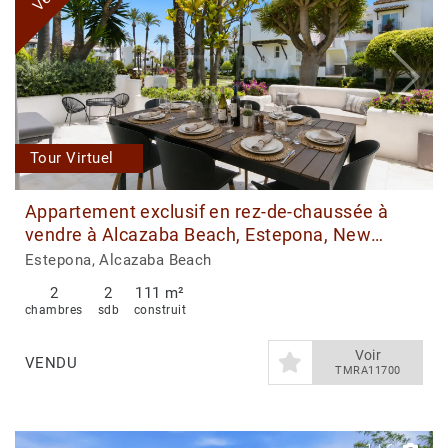
Tour Virtuel
Appartement exclusif en rez-de-chaussée à
vendre à Alcazaba Beach, Estepona, New
Golden Mile
Estepona, Alcazaba Beach
2
2
111 m²
chambres
sdb
construit
Voir
VENDU
TMRA11700