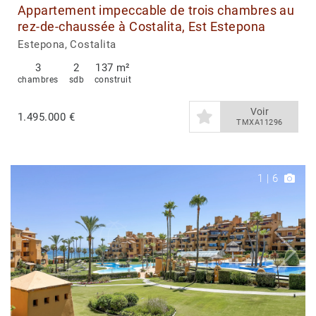
Appartement impeccable de trois chambres au
rez-de-chaussée à Costalita, Est Estepona
Estepona, Costalita
3
2
137 m²
chambres
sdb
construit
Voir
1.495.000 €
TMXA11296
1
|
6