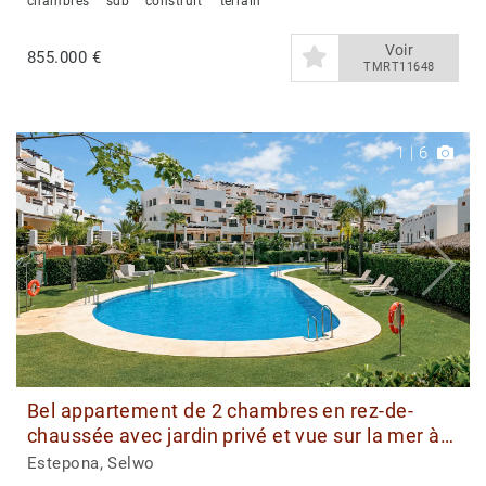
chambres
sdb
construit
terrain
Voir
855.000 €
TMRT11648
1
|
6
Bel appartement de 2 chambres en rez-de-
chaussée avec jardin privé et vue sur la mer à
vendre à Estepona
Estepona, Selwo