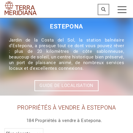
ESTEPONA
Jardin de la Costa del Sol, la station balnéaire
d’Estepona, a presque tout ce dont vous pouvez rêver
: plus de 20 kilomètres de côte sablonneuse,
beaucoup de soleil, un centre historique bien préservé,
un port de plaisance animé, de nombreux services
locaux et d'excellentes connexions.
GUIDE DE LOCALISATION
PROPRIÉTÉS À VENDRE À ESTEPONA
184 Propriétés à vendre à Estepona.