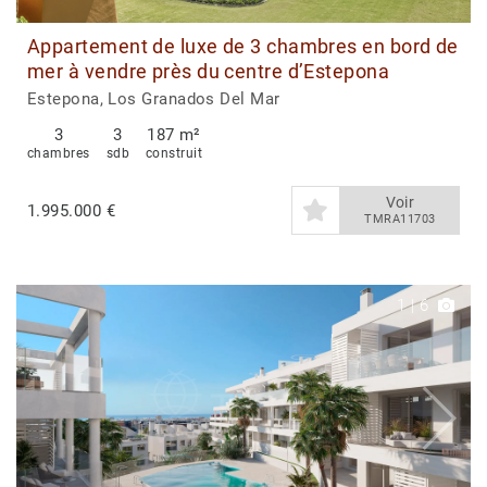
Appartement de luxe de 3 chambres en bord de
mer à vendre près du centre d’Estepona
Estepona, Los Granados Del Mar
3
3
187 m²
chambres
sdb
construit
Voir
1.995.000 €
TMRA11703
1
|
6