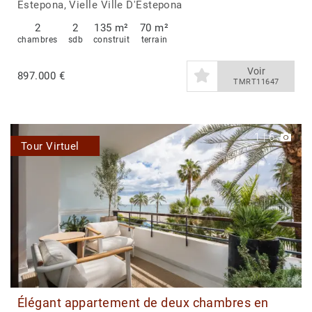
cœur de la vieille ville d’Estepona
Estepona, Vielle Ville D'Estepona
2
2
135 m²
70 m²
chambres
sdb
construit
terrain
Voir
897.000 €
TMRT11647
1
|
6
Tour Virtuel
Élégant appartement de deux chambres en