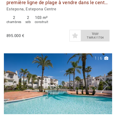
première ligne de plage à vendre dans le centre
d’Estepona
Estepona, Estepona Centre
2
2
103 m²
chambres
sdb
construit
Voir
895.000 €
TMRA11704
1
|
6