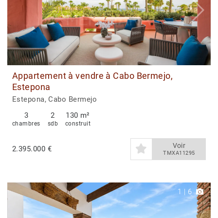
Appartement à vendre à Cabo Bermejo,
Estepona
Estepona, Cabo Bermejo
3
2
130 m²
chambres
sdb
construit
Voir
2.395.000 €
TMXA11295
1
|
6