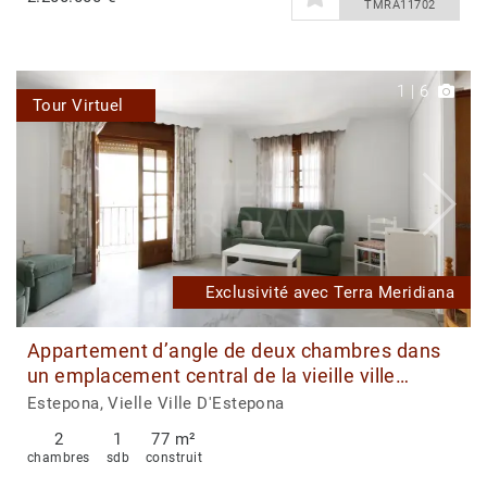
TMRA11702
1
|
6
Tour Virtuel
Exclusivité avec Terra Meridiana
Appartement d’angle de deux chambres dans
un emplacement central de la vieille ville
d’Estepona
Estepona, Vielle Ville D'Estepona
2
1
77 m²
chambres
sdb
construit