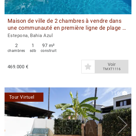
Maison de ville de 2 chambres à vendre dans
une communauté en première ligne de plage à
Estepona Ouest
Estepona, Bahia Azul
2
1
97 m²
chambres
sdb
construit
Voir
469.000 €
TMXT1116
1
|
6
Tour Virtuel