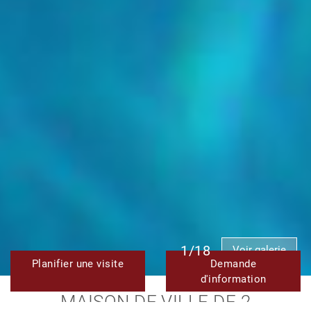
1/18
Voir galerie
Planifier une visite
Demande
d'information
MAISON DE VILLE DE 2