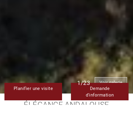
1/23
Voir galerie
Planifier une visite
Demande
d'information
ÉLÉGANCE ANDALOUSE
RÉINVENTÉE : VILLA RÉNOVÉE DE
5 CHAMBRES AVEC VUES
PANORAMIQUES SUR LA MER ET