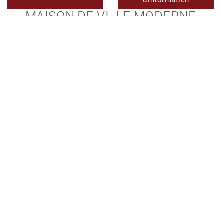
MAISON DE VILLE MODERNE
RÉNOVÉE À VENDRE AU CŒUR DE
LA VIEILLE VILLE D’ESTEPONA
1.480.000 €
TMRT11621
Réf.
3
3
180 m²
15 m²
Chambres
SDB
Construit
Terrasse