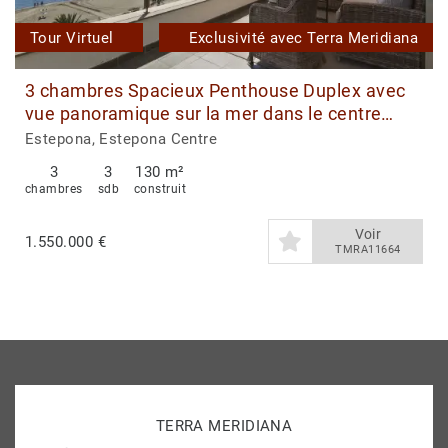
Tour Virtuel
Exclusivité avec Terra Meridiana
3 chambres Spacieux Penthouse Duplex avec
vue panoramique sur la mer dans le centre
d'Estepona
Estepona, Estepona Centre
3
3
130 m²
chambres
sdb
construit
Voir
1.550.000 €
TMRA11664
TERRA MERIDIANA