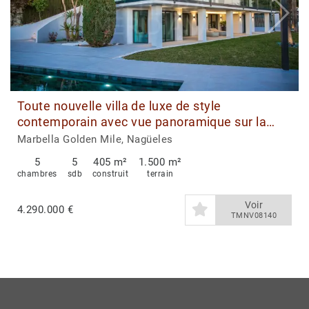
Toute nouvelle villa de luxe de style
contemporain avec vue panoramique sur la
mer à vendre à Nagüeles, Marbella.
Marbella Golden Mile, Nagüeles
5
5
405 m²
1.500 m²
chambres
sdb
construit
terrain
Voir
4.290.000 €
TMNV08140