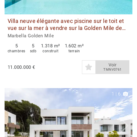
Villa neuve élégante avec piscine sur le toit et
vue sur la mer à vendre sur la Golden Mile de
Marbella
Marbella Golden Mile
5
5
1.318 m²
1.602 m²
chambres
sdb
construit
terrain
Voir
11.000.000 €
TMNV0761
1
|
6