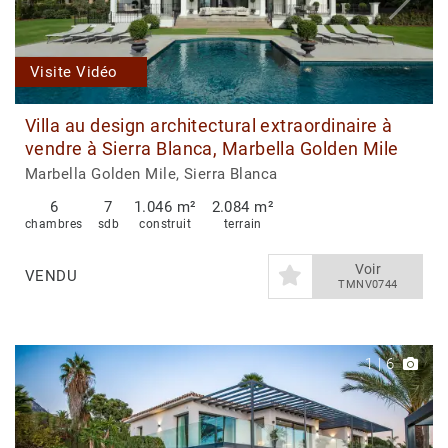
Visite Vidéo
Villa au design architectural extraordinaire à
vendre à Sierra Blanca, Marbella Golden Mile
Marbella Golden Mile, Sierra Blanca
6
7
1.046 m²
2.084 m²
chambres
sdb
construit
terrain
Voir
VENDU
TMNV0744
1
|
6