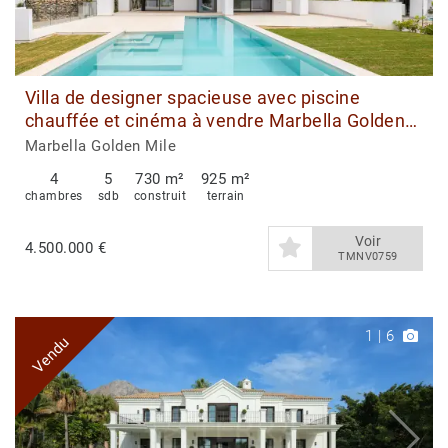
Villa de designer spacieuse avec piscine
chauffée et cinéma à vendre Marbella Golden
Mile
Marbella Golden Mile
4
5
730 m²
925 m²
chambres
sdb
construit
terrain
Voir
4.500.000 €
TMNV0759
1
|
6
Vendu