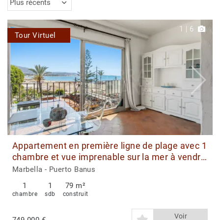
Plus récents
1
|
6
Tour Virtuel
Appartement en première ligne de plage avec 1
chambre et vue imprenable sur la mer à vendre
à Puerto Banús
Marbella - Puerto Banus
1
1
79 m²
chambre
sdb
construit
Voir
749.000 €