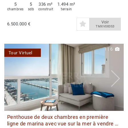
5
5
336 m²
1.494 m²
chambres
sdb
construit
terrain
Voir
6.500.000 €
TMXV08353
1
|
6
Tour Virtuel
Penthouse de deux chambres en première
ligne de marina avec vue sur la mer à vendre à