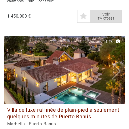
chambres
sdb
construit
Voir
1.450.000 €
TMXT0821
1
|
6
Villa de luxe raffinée de plain-pied à seulement
quelques minutes de Puerto Banús
Marbella - Puerto Banus