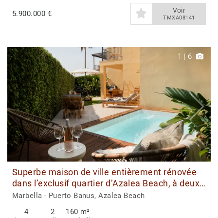
Voir
5.900.000 €
TMXA08141
1
|
6
Superbe maison de ville entièrement rénovée
dans l’exclusif quartier d’Azalea Beach, à deux
pas de Puerto Banús
Marbella - Puerto Banus, Azalea Beach
4
2
160 m²