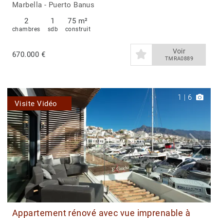
Puerto Banús, Marbella
Marbella - Puerto Banus
2
1
75 m²
chambres
sdb
construit
Voir
670.000 €
TMRA0889
1
|
6
Visite Vidéo
Appartement rénové avec vue imprenable à