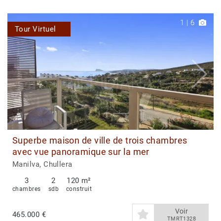
1
|
6
Tour Virtuel
Superbe maison de ville de trois chambres
avec vue panoramique sur la mer
Manilva, Chullera
3
2
120 m²
chambres
sdb
construit
Voir
465.000 €
TMRT1328