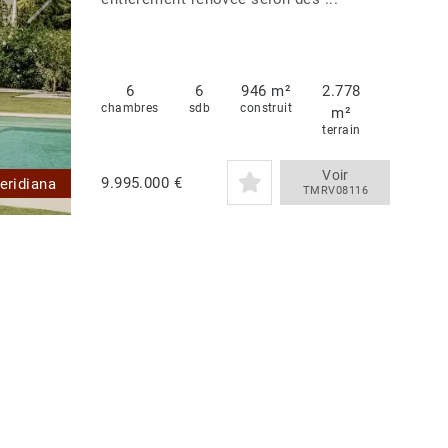
6
6
946 m²
2.778
chambres
sdb
construit
m²
terrain
Voir
9.995.000 €
eridiana
TMRV08116