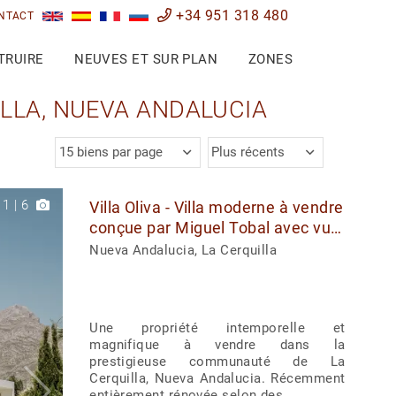
+34 951 318 480
NTACT
TRUIRE
NEUVES ET SUR PLAN
ZONES
ILLA, NUEVA ANDALUCIA
15 biens par page
Plus récents
1
|
6
Villa Oliva - Villa moderne à vendre
conçue par Miguel Tobal avec vue
panoramique sur la mer, Nueva
Nueva Andalucia, La Cerquilla
Andalucia
Une propriété intemporelle et
magnifique à vendre dans la
prestigieuse communauté de La
Cerquilla, Nueva Andalucia. Récemment
entièrement rénovée selon des ...