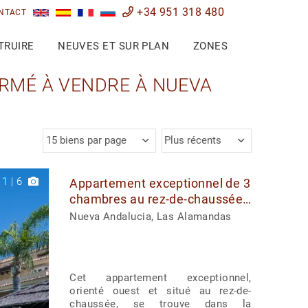
+34 951 318 480
NTACT
TRUIRE
NEUVES ET SUR PLAN
ZONES
RMÉ À VENDRE À NUEVA
15 biens par page
Plus récents
1
|
6
Appartement exceptionnel de 3
chambres au rez-de-chaussée
à vendre dans la communauté
Nueva Andalucia, Las Alamandas
sécurisée de Las Alamandas
Cet appartement exceptionnel,
orienté ouest et situé au rez-de-
chaussée, se trouve dans la