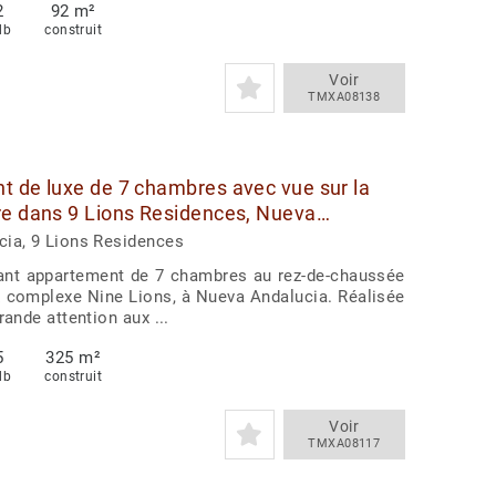
2
92 m²
db
construit
Voir
TMXA08138
 de luxe de 7 chambres avec vue sur la
e dans 9 Lions Residences, Nueva
Marbella
ia, 9 Lions Residences
gant appartement de 7 chambres au rez-de-chaussée
x complexe Nine Lions, à Nueva Andalucia. Réalisée
rande attention aux ...
5
325 m²
db
construit
Voir
TMXA08117