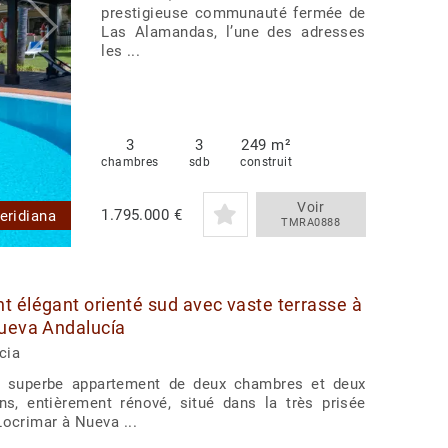
prestigieuse communauté fermée de
Las Alamandas, l’une des adresses
les ...
3
3
249 m²
chambres
sdb
construit
Voir
1.795.000 €
eridiana
TMRA0888
 élégant orienté sud avec vaste terrasse à
ueva Andalucía
cia
 superbe appartement de deux chambres et deux
ns, entièrement rénové, situé dans la très prisée
Locrimar à Nueva ...