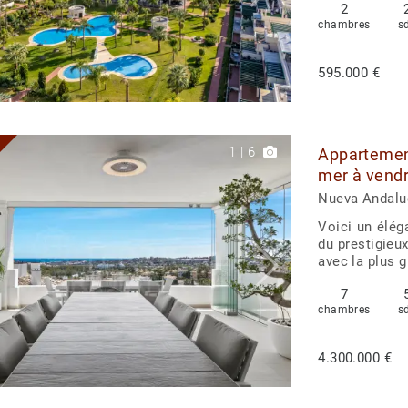
2
chambres
s
595.000 €
1
|
6
Appartement
mer à vendr
Andalucia, 
Nueva Andaluc
Voici un élé
du prestigieu
avec la plus g
7
chambres
s
4.300.000 €