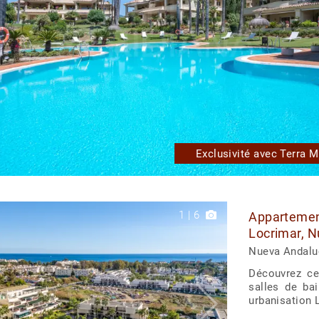
Exclusivité avec Terra M
1
|
6
Appartement
Locrimar, N
Nueva Andalu
Découvrez ce
salles de bai
urbanisation 