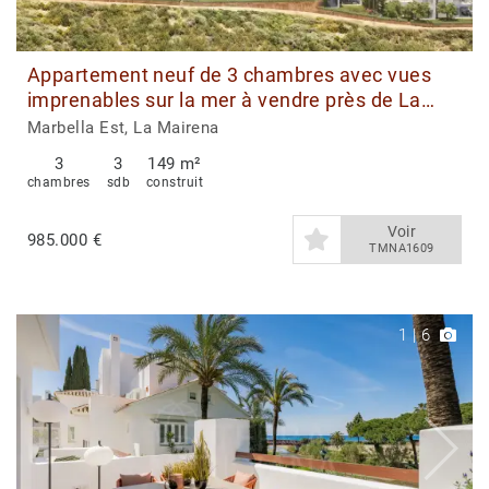
Appartement neuf de 3 chambres avec vues
imprenables sur la mer à vendre près de La
Mairena
Marbella Est, La Mairena
3
3
149 m²
chambres
sdb
construit
Voir
985.000 €
TMNA1609
1
|
6