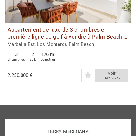
Appartement de luxe de 3 chambres en
première ligne de golf à vendre à Palm Beach,
Los Monteros
Marbella Est, Los Monteros Palm Beach
3
2
176 m²
chambres
sdb
construit
Voir
2.250.000 €
TMXA0787
TERRA MERIDIANA