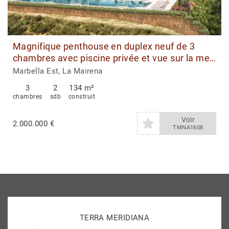
Magnifique penthouse en duplex neuf de 3
chambres avec piscine privée et vue sur la mer
à vendre à Ocean View Marbella
Marbella Est, La Mairena
3
2
134 m²
chambres
sdb
construit
Voir
2.000.000 €
TMNA1608
TERRA MERIDIANA