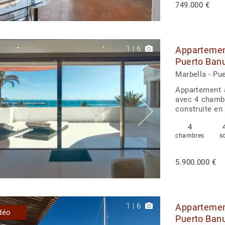
749.000 €
1
|
6
Appartement
Puerto Ban
Marbella - Pu
Appartement à
avec 4 chambre
construite en 
4
chambres
s
5.900.000 €
1
|
6
Appartemen
déo
Puerto Banu