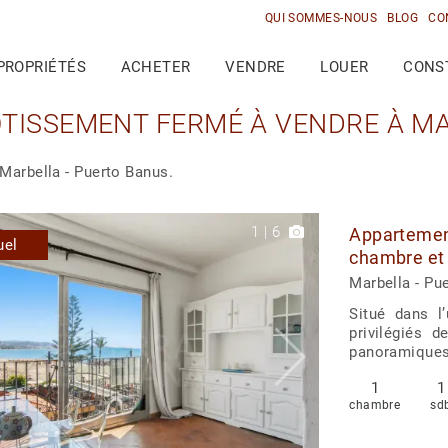
QUI SOMMES-NOUS
BLOG
CO
PROPRIÉTÉS
ACHETER
VENDRE
LOUER
CONS
TISSEMENT FERMÉ À VENDRE À MA
Marbella - Puerto Banus.
1
|
6
Appartement
uel
chambre et 
Puerto Ban
Marbella - Pu
Situé dans l
privilégiés 
panoramiques s
1
1
chambre
sd