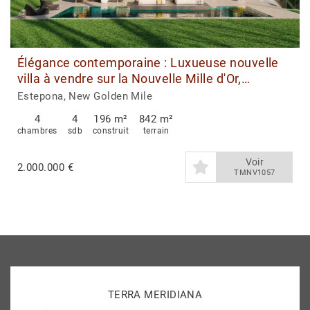
Élégance contemporaine : Luxueuse nouvelle
villa à vendre sur la Nouvelle Mille d'Or,
Estepona Est
Estepona, New Golden Mile
4
4
196 m²
842 m²
chambres
sdb
construit
terrain
Voir
2.000.000 €
TMNV1057
TERRA MERIDIANA