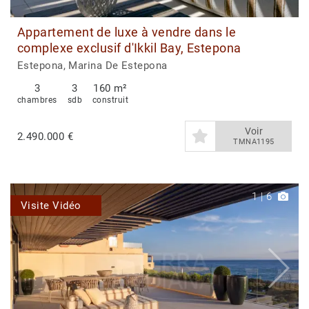
Appartement de luxe à vendre dans le
complexe exclusif d'Ikkil Bay, Estepona
Estepona, Marina De Estepona
3
3
160 m²
chambres
sdb
construit
Voir
2.490.000 €
TMNA1195
1
|
6
Visite Vidéo