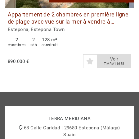
Appartement de 2 chambres en première ligne
de plage avec vue sur la mer à vendre à
Estepona Ville
Estepona, Estepona Town
2
2
128 m²
chambres
sdb
construit
Voir
890.000 €
TMRA11658
TERRA MERIDIANA
68 Calle Caridad | 29680 Estepona (Málaga)
Spain