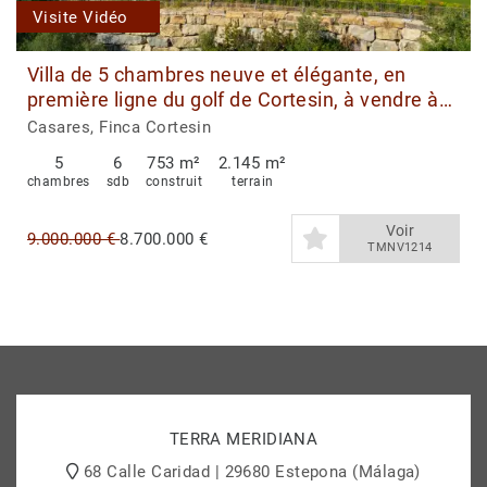
Visite Vidéo
Villa de 5 chambres neuve et élégante, en
première ligne du golf de Cortesin, à vendre à
Casares
Casares, Finca Cortesin
5
6
753 m²
2.145 m²
chambres
sdb
construit
terrain
Voir
9.000.000 €
8.700.000 €
TMNV1214
TERRA MERIDIANA
68 Calle Caridad | 29680 Estepona (Málaga)