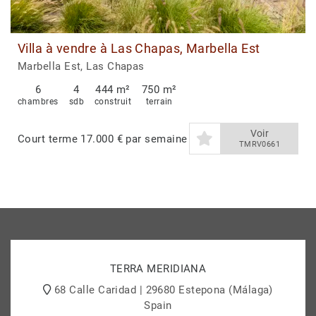
Villa à vendre à Las Chapas, Marbella Est
Marbella Est, Las Chapas
6
4
444 m²
750 m²
chambres
sdb
construit
terrain
Voir
Court terme
17.000 € par semaine
TMRV0661
TERRA MERIDIANA
68 Calle Caridad | 29680 Estepona (Málaga)
Spain