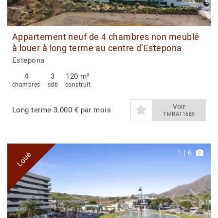
Appartement neuf de 4 chambres non meublé
à louer à long terme au centre d’Estepona
Estepona
4
3
120 m²
chambres
sdb
construit
Voir
Long terme
3.000 € par mois
TMRA11685
1
|
6
Loué