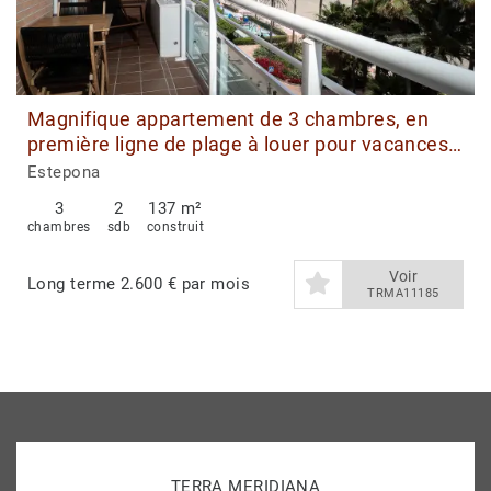
Magnifique appartement de 3 chambres, en
première ligne de plage à louer pour vacances
à Estepona.
Estepona
3
2
137 m²
chambres
sdb
construit
Voir
Long terme
2.600 € par mois
TRMA11185
TERRA MERIDIANA