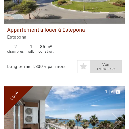
Appartement a louer à Estepona
Estepona
2
1
85 m²
chambres
sdb
construit
Voir
Long terme
1.300 € par mois
TMRA11496
1
|
6
Loué