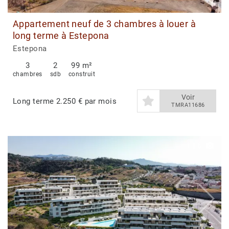
Appartement neuf de 3 chambres à louer à
long terme à Estepona
Estepona
3
2
99 m²
chambres
sdb
construit
Voir
Long terme
2.250 € par mois
TMRA11686
1
|
6