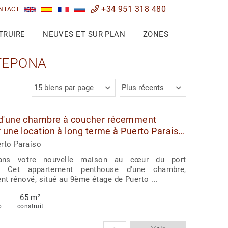
+34 951 318 480
NTACT
TRUIRE
NEUVES ET SUR PLAN
ZONES
TEPONA
15 biens par page
Plus récents
d'une chambre à coucher récemment
 une location à long terme à Puerto Paraiso,
rto Paraíso
ans votre nouvelle maison au cœur du port
! Cet appartement penthouse d'une chambre,
t rénové, situé au 9ème étage de Puerto ...
65 m²
b
construit