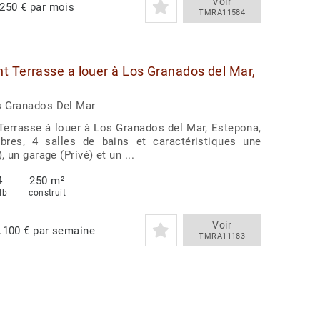
Voir
250 € par mois
TMRA11584
 Terrasse a louer à Los Granados del Mar,
s Granados Del Mar
errasse á louer à Los Granados del Mar, Estepona,
res, 4 salles de bains et caractéristiques une
, un garage (Privé) et un ...
4
250 m²
db
construit
Voir
.100 € par semaine
TMRA11183