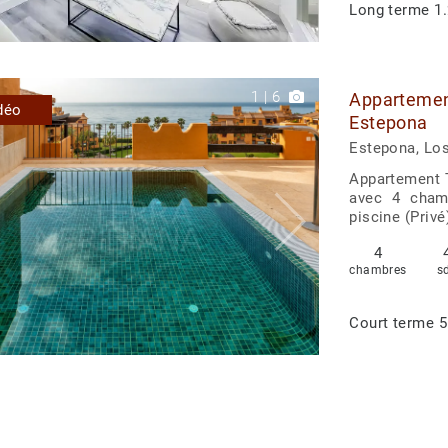
Long terme
1.
1
|
6
Appartement
déo
Estepona
Estepona, Lo
Appartement T
avec 4 chamb
piscine (Privé)
4
chambres
s
Court terme
5