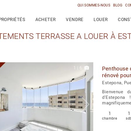
QUI SOMMES-NOUS
BLOG
CO
PROPRIÉTÉS
ACHETER
VENDRE
LOUER
CONS
TEMENTS TERRASSE A LOUER À ES
1
|
6
Penthouse 
rénové pour
Estepona
Estepona, Pue
Bienvenue d
d'Estepona 
magnifiquemen
1
1
chambre
sd