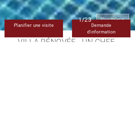
1/23
Voir galerie
Planifier une visite
Demande
d'information
VILLA RÉNOVÉE - UN CHEF-
D'ŒUVRE MÉDITERRANÉEN DE 5
CHAMBRES À VENDRE À NUEVA
ANDALUCIA, MARBELLA
3.190.000 €
TMXV08256
Réf.
5
5
684 m²
1.772 m²
Chambres
SDB
Construit
Terrain