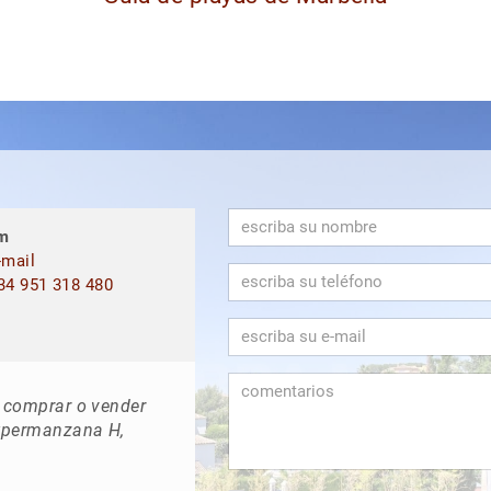
m
mail
4 951 318 480
n comprar o vender
upermanzana H,