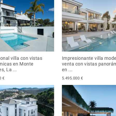
onal villa con vistas
Impresionante villa mod
micas en Monte
venta con vistas panorá
s, La ...
en ...
0 €
5.495.000 €