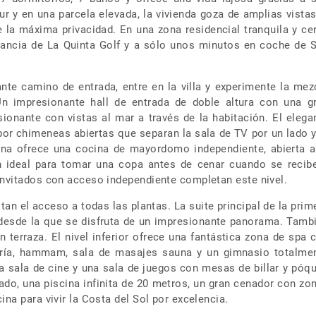
ur y en una parcela elevada, la vivienda goza de amplias vistas
de la máxima privacidad. En una zona residencial tranquila y ce
tancia de La Quinta Golf y a sólo unos minutos en coche de 
nte camino de entrada, entre en la villa y experimente la mez
Un impresionante hall de entrada de doble altura con una g
ionante con vistas al mar a través de la habitación. El elega
or chimeneas abiertas que separan la sala de TV por un lado y
ina ofrece una cocina de mayordomo independiente, abierta a
 ideal para tomar una copa antes de cenar cuando se recib
invitados con acceso independiente completan este nivel.
tan el acceso a todas las plantas. La suite principal de la prim
 desde la que se disfruta de un impresionante panorama. Tamb
n terraza. El nivel inferior ofrece una fantástica zona de spa 
a fría, hammam, sala de masajes sauna y un gimnasio totalme
 sala de cine y una sala de juegos con mesas de billar y póqu
idado, una piscina infinita de 20 metros, un gran cenador con zo
ina para vivir la Costa del Sol por excelencia.