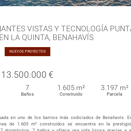
NANTES VISTAS Y TECNOLOGÍA PUNT
EN LA QUINTA, BENAHAVÍS
NUEVOS PROYECTOS
13.500.000 €
7
1.605 m²
3.197 m²
Baños
Construido
Parcela
uada en uno de los barrios más codiciados de Benahavís. E
ránea de 1.605 m² construidos se encuentra en la prestigi
7 dormitorios, 7 baños y ofrece una vida lujosa gracias a 