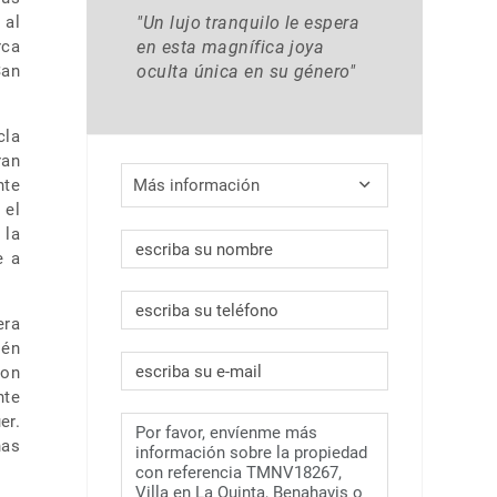
 al
"Un lujo tranquilo le espera
rca
en esta magnífica joya
San
oculta única en su género"
cla
ran
nte
Más información
 el
 la
e a
era
ién
con
nte
er.
nas