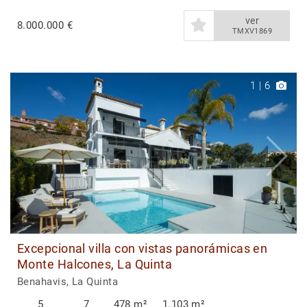
ver
8.000.000 €
TMXV1869
1
|
6
Excepcional villa con vistas panorámicas en
Monte Halcones, La Quinta
Benahavis, La Quinta
5
7
478 m²
1.103 m²