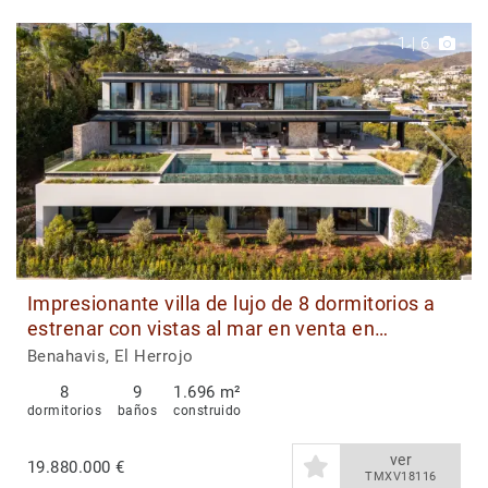
1
|
6
Impresionante villa de lujo de 8 dormitorios a
estrenar con vistas al mar en venta en
Benahavís
Benahavis, El Herrojo
8
9
1.696 m²
dormitorios
baños
construido
ver
19.880.000 €
TMXV18116