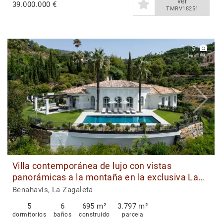
ver
39.000.000 €
TMRV18251
1
|
6
Villa contemporánea de lujo con vistas
panorámicas a la montaña en la exclusiva La
Zagaleta
Benahavis, La Zagaleta
5
6
695 m²
3.797 m²
dormitorios
baños
construido
parcela