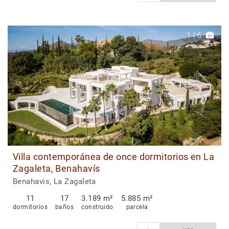
1
|
6
Villa contemporánea de once dormitorios en La
Zagaleta, Benahavís
Benahavis, La Zagaleta
11
17
3.189 m²
5.885 m²
dormitorios
baños
construido
parcela