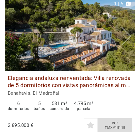
1
|
6
Elegancia andaluza reinventada: Villa renovada
de 5 dormitorios con vistas panorámicas al mar
y la montaña
Benahavis, El Madroñal
6
5
531 m²
4.795 m²
dormitorios
baños
construido
parcela
ver
2.895.000 €
TMXV18118