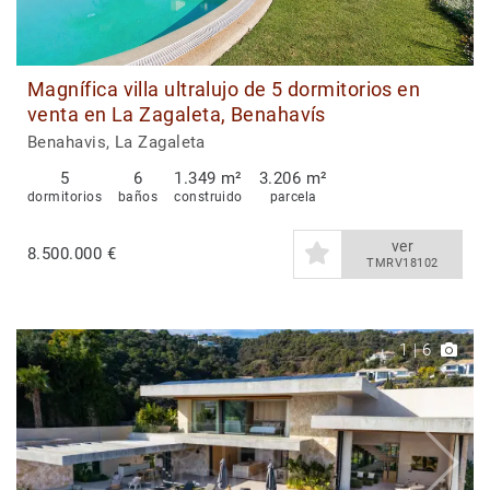
Magnífica villa ultralujo de 5 dormitorios en
venta en La Zagaleta, Benahavís
Benahavis, La Zagaleta
5
6
1.349 m²
3.206 m²
dormitorios
baños
construido
parcela
ver
8.500.000 €
TMRV18102
1
|
6