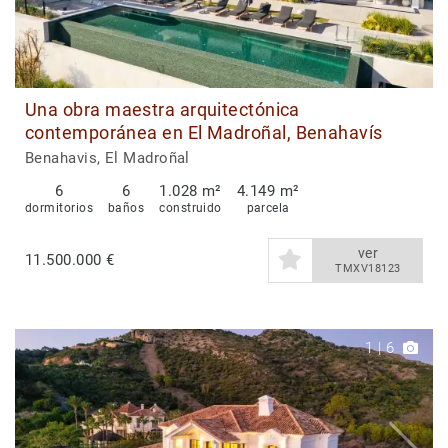
Una obra maestra arquitectónica
contemporánea en El Madroñal, Benahavís
Benahavis, El Madroñal
6
6
1.028 m²
4.149 m²
dormitorios
baños
construido
parcela
ver
11.500.000 €
TMXV18123
1
|
6