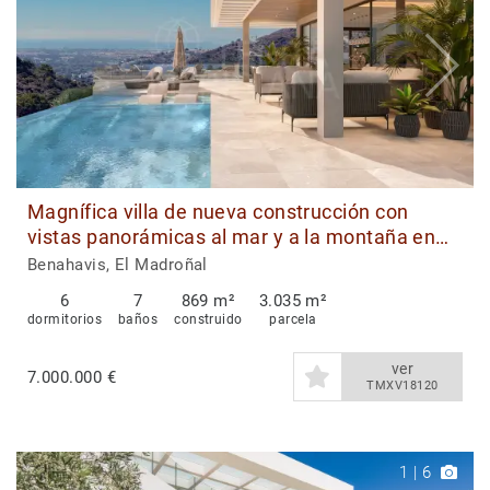
Magnífica villa de nueva construcción con
vistas panorámicas al mar y a la montaña en
venta en Benahavís
Benahavis, El Madroñal
6
7
869 m²
3.035 m²
dormitorios
baños
construido
parcela
ver
7.000.000 €
TMXV18120
1
|
6