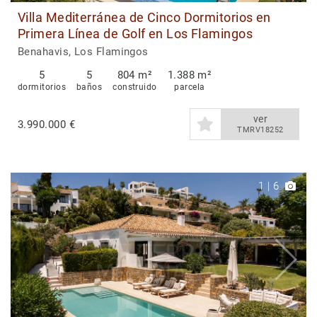
Villa Mediterránea de Cinco Dormitorios en
Primera Línea de Golf en Los Flamingos
Benahavis, Los Flamingos
5
5
804 m²
1.388 m²
dormitorios
baños
construido
parcela
ver
3.990.000 €
TMRV18252
1
|
6