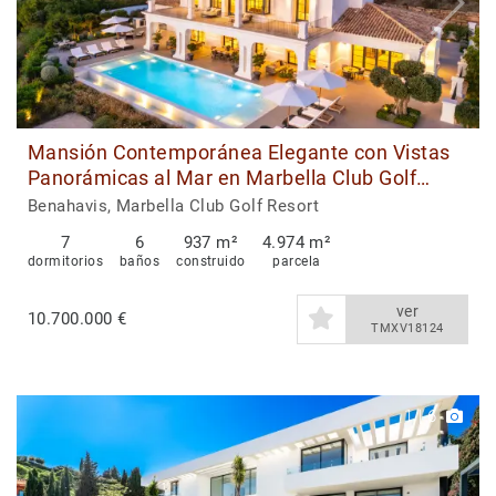
Mansión Contemporánea Elegante con Vistas
Panorámicas al Mar en Marbella Club Golf
Resort
Benahavis, Marbella Club Golf Resort
7
6
937 m²
4.974 m²
dormitorios
baños
construido
parcela
ver
10.700.000 €
TMXV18124
1
|
6