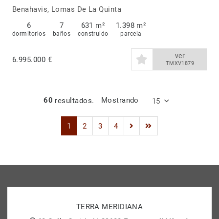
Quinta
Benahavis, Lomas De La Quinta
6
7
631 m²
1.398 m²
dormitorios
baños
construido
parcela
ver
6.995.000 €
TMXV1879
60
resultados.
Mostrando
15
1
2
3
4
TERRA MERIDIANA