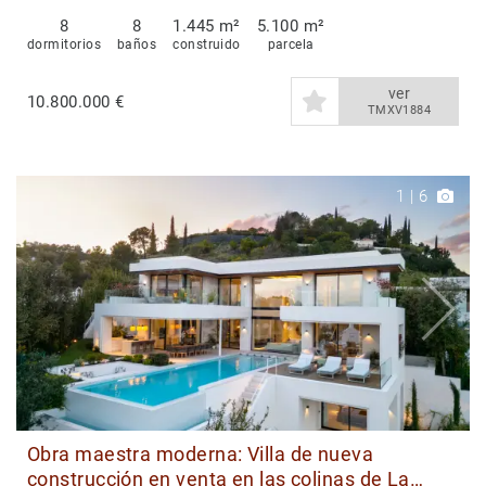
8
8
1.445 m²
5.100 m²
dormitorios
baños
construido
parcela
ver
10.800.000 €
TMXV1884
1
|
6
Obra maestra moderna: Villa de nueva
construcción en venta en las colinas de La