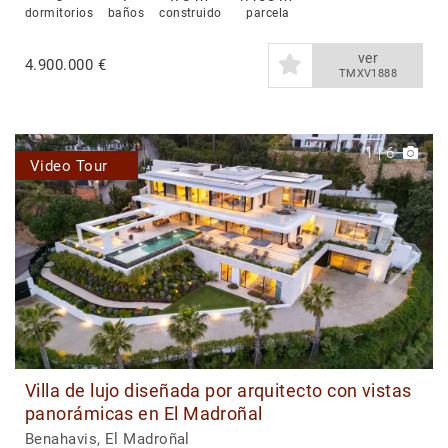
dormitorios
baños
construido
parcela
ver
4.900.000 €
TMXV1888
1
|
6
Video Tour
Villa de lujo diseñada por arquitecto con vistas
panorámicas en El Madroñal
Benahavis, El Madroñal