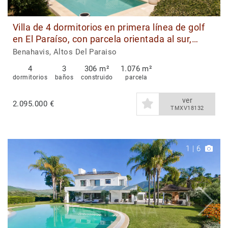
Villa de 4 dormitorios en primera línea de golf
en El Paraíso, con parcela orientada al sur,
impresionantes vistas a la montaña y piscina
Benahavis, Altos Del Paraiso
climatizada de agua salada.
4
3
306 m²
1.076 m²
dormitorios
baños
construido
parcela
ver
2.095.000 €
TMXV18132
1
|
6