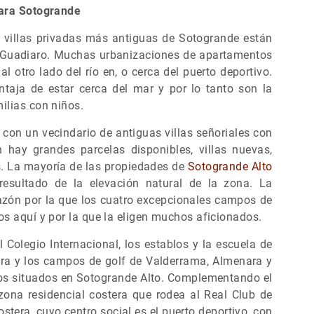
para Sotogrande
s villas privadas más antiguas de Sotogrande están
l Guadiaro. Muchas urbanizaciones de apartamentos
l otro lado del río en, o cerca del puerto deportivo.
ntaja de estar cerca del mar y por lo tanto son la
ilias con niños.
con un vecindario de antiguas villas señoriales con
 hay grandes parcelas disponibles, villas nuevas,
. La mayoría de las propiedades de
Sotogrande Alto
esultado de la elevación natural de la zona. La
razón por la que los cuatro excepcionales campos de
os aquí y por la que la eligen muchos aficionados.
 Colegio Internacional, los establos y la escuela de
ara y los campos de golf de Valderrama, Almenara y
os situados en Sotogrande Alto. Complementando el
zona residencial costera que rodea al Real Club de
stera, cuyo centro social es el puerto deportivo, con