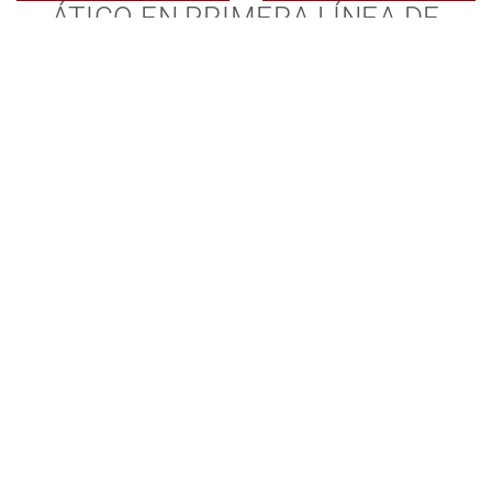
ÁTICO EN PRIMERA LÍNEA DE
PLAYA – EL EPÍTOME DEL LUJO
COSTERO
2.695.000 €
TMXA11281
Ref.
3
2
227 m²
183 m²
Dormitorios
Baños
Construido
Terraza
PLANOS Y DOCUMENTOS DE LA
PROPIEDAD
Floor Plans