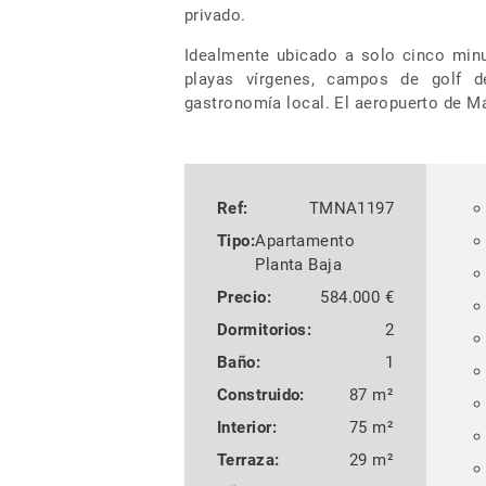
privado.
Idealmente ubicado a solo cinco minu
playas vírgenes, campos de golf d
gastronomía local. El aeropuerto de Mál
Ref:
TMNA1197
Tipo:
Apartamento
Planta Baja
Precio:
584.000 €
Dormitorios:
2
Baño:
1
Construido:
87 m²
Interior:
75 m²
Terraza:
29 m²