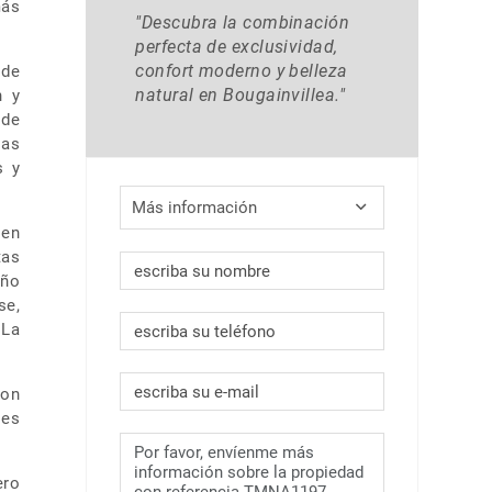
más
"Descubra la combinación
perfecta de exclusividad,
confort moderno y belleza
 de
natural en Bougainvillea."
n y
 de
las
s y
Más información
ien
tas
año
se,
 La
Con
 es
ero