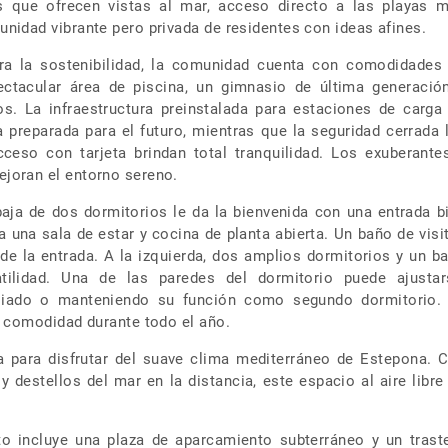
 que ofrecen vistas al mar, acceso directo a las playas 
nidad vibrante pero privada de residentes con ideas afines.
ra la sostenibilidad, la comunidad cuenta con comodidades
ectacular área de piscina, un gimnasio de última generació
s. La infraestructura preinstalada para estaciones de carga
a preparada para el futuro, mientras que la seguridad cerrada 
cceso con tarjeta brindan total tranquilidad. Los exuberante
joran el entorno sereno.
aja de dos dormitorios le da la bienvenida con una entrada b
 una sala de estar y cocina de planta abierta. Un baño de visi
e la entrada. A la izquierda, dos amplios dormitorios y un b
tilidad. Una de las paredes del dormitorio puede ajustar
liado o manteniendo su función como segundo dormitorio.
a comodidad durante todo el año.
ta para disfrutar del suave clima mediterráneo de Estepona. 
y destellos del mar en la distancia, este espacio al aire libre
o incluye una plaza de aparcamiento subterráneo y un trast