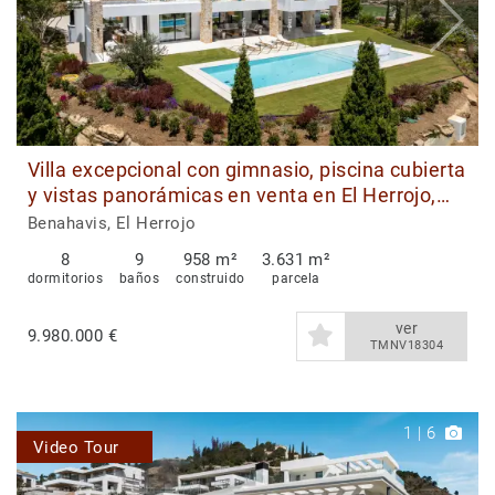
Villa excepcional con gimnasio, piscina cubierta
y vistas panorámicas en venta en El Herrojo,
Benahavís
Benahavis, El Herrojo
8
9
958 m²
3.631 m²
dormitorios
baños
construido
parcela
ver
9.980.000 €
TMNV18304
1
|
6
Video Tour