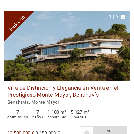
1
|
6
Reducido
Villa de Distinción y Elegancia en Venta en el
Prestigioso Monte Mayor, Benahavís
Benahavis, Monte Mayor
7
7
1.100 m²
5.127 m²
dormitorios
baños
construido
parcela
ver
12.500.000 €
8.150.000 €