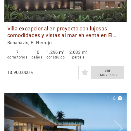
Villa excepcional en proyecto con lujosas
comodidades y vistas al mar en venta en El
Herrojo, Benahavís
Benahavis, El Herrojo
7
10
1.296 m²
2.033 m²
dormitorios
baños
construido
parcela
ver
13.900.000 €
TMNV18307
1
|
6