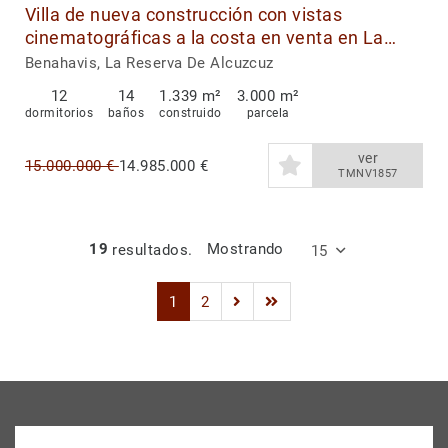
Villa de nueva construcción con vistas
cinematográficas a la costa en venta en La
Reserva de Alcuzcuz, Benahavis
Benahavis, La Reserva De Alcuzcuz
12
14
1.339 m²
3.000 m²
dormitorios
baños
construido
parcela
ver
15.000.000 €
14.985.000 €
TMNV1857
19
resultados.
Mostrando
15
1
2