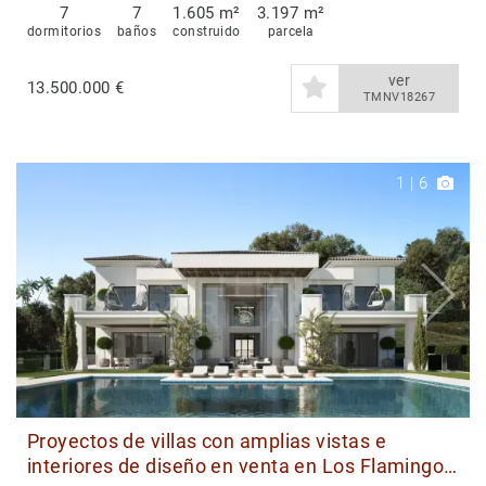
7
7
1.605 m²
3.197 m²
dormitorios
baños
construido
parcela
ver
13.500.000 €
TMNV18267
1
|
6
Proyectos de villas con amplias vistas e
interiores de diseño en venta en Los Flamingos