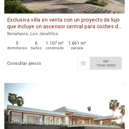
Exclusiva villa en venta con un proyecto de lujo
que incluye un ascensor central para coches de
última generación en Los Jaralillos, Benahavís
Benahavis, Los Jaralillos
5
6
1.107 m²
1.661 m²
dormitorios
baños
construido
parcela
ver
Consultar precio
TMNV18309
1
|
6