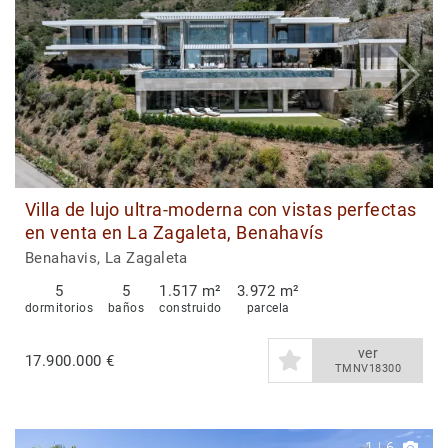
Villa de lujo ultra-moderna con vistas perfectas
en venta en La Zagaleta, Benahavís
Benahavis, La Zagaleta
5
5
1.517 m²
3.972 m²
dormitorios
baños
construido
parcela
ver
17.900.000 €
TMNV18300