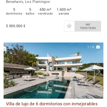
Golf, Benahavis
Benahavis, Los Flamingos
5
5
650 m²
1.600 m²
dormitorios
baños
construido
parcela
ver
5.900.000 €
TMNV18266
1
|
6
Villa de lujo de 6 dormitorios con inmejorables