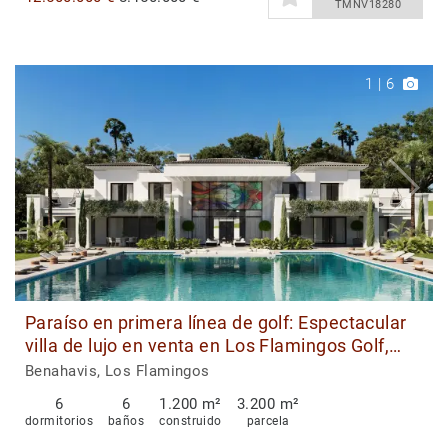
TMNV18280
1
|
6
Paraíso en primera línea de golf: Espectacular
villa de lujo en venta en Los Flamingos Golf,
Benahavis
Benahavis, Los Flamingos
6
6
1.200 m²
3.200 m²
dormitorios
baños
construido
parcela