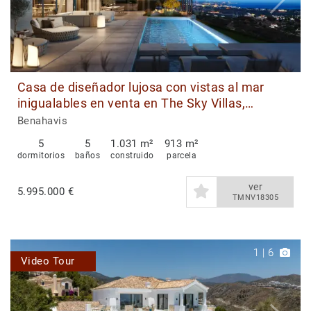
Casa de diseñador lujosa con vistas al mar
inigualables en venta en The Sky Villas,
Benahavis
Benahavis
5
5
1.031 m²
913 m²
dormitorios
baños
construido
parcela
ver
5.995.000 €
TMNV18305
1
|
6
Video Tour