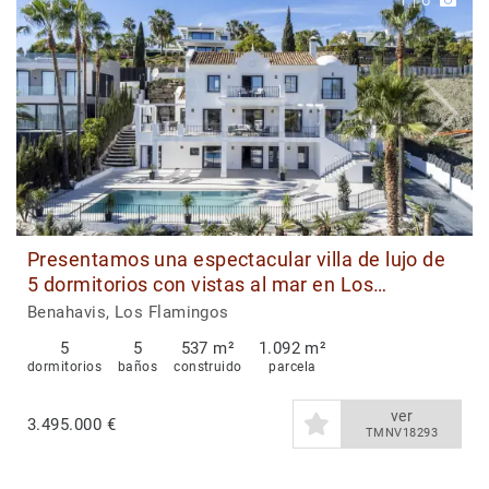
1
|
6
Presentamos una espectacular villa de lujo de
5 dormitorios con vistas al mar en Los
Flamingos, Benahavis
Benahavis, Los Flamingos
5
5
537 m²
1.092 m²
dormitorios
baños
construido
parcela
ver
3.495.000 €
TMNV18293