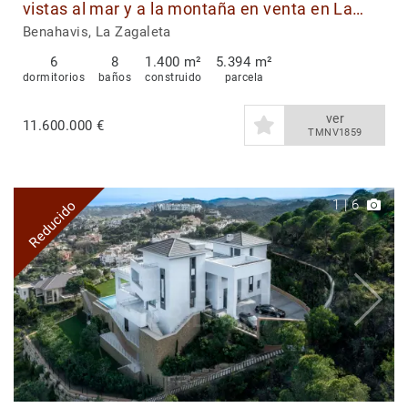
vistas al mar y a la montaña en venta en La
Zagaleta, Benahavís
Benahavis, La Zagaleta
6
8
1.400 m²
5.394 m²
dormitorios
baños
construido
parcela
ver
11.600.000 €
TMNV1859
1
|
6
Reducido