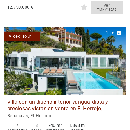
ver
12.750.000 €
TMNV18272
1
|
6
Video Tour
Villa con un diseño interior vanguardista y
preciosas vistas en venta en El Herrojo,
Benahavis
Benahavis, El Herrojo
7
8
740 m²
1.393 m²