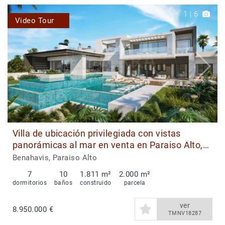
1
|
6
Video Tour
Villa de ubicación privilegiada con vistas
panorámicas al mar en venta en Paraiso Alto,
Benahavis
Benahavis, Paraiso Alto
7
10
1.811 m²
2.000 m²
dormitorios
baños
construido
parcela
ver
8.950.000 €
TMNV18287