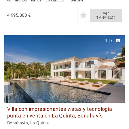
dormitorios
baños
construido
parcela
ver
4.995.000 €
TMNV18271
1
|
6
Villa con impresionantes vistas y tecnología
punta en venta en La Quinta, Benahavís
Benahavis, La Quinta