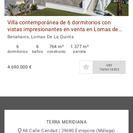
Villa contemporánea de 6 dormitorios con
vistas impresionantes en venta en Lomas de
La Quinta, Benahavis
Benahavis, Lomas De La Quinta
6
6
764 m²
1.377 m²
dormitorios
baños
construido
parcela
ver
4.690.000 €
TMNV18303
TERRA MERIDIANA
68 Calle Caridad | 29680 Estepona (Málaga)