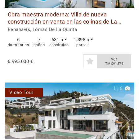
Obra maestra moderna: Villa de nueva
construcción en venta en las colinas de La
Quinta
Benahavis, Lomas De La Quinta
6
7
631 m²
1.398 m²
dormitorios
baños
construido
parcela
ver
6.995.000 €
TMXV1879
1
|
6
Video Tour