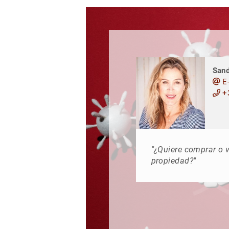
Sand
E-
+3
"¿Quiere comprar o 
propiedad?"