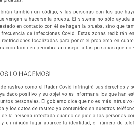
e pruebas.
ibirán también un código, y las personas con las que hay
ue vengan a hacerse la prueba. El sistema no sólo ayuda a 
estado en contacto con él se hagan la prueba, sino que t
frecuencia de infecciones Covid. Estas zonas recibirán e
 restricciones localizadas para poner el problema en cuare
rmación también permitirá aconsejar a las personas que no v
DOS LO HACEMOS!
e rastreo como el Radar Covid infringirá sus derechos y s
a dado positivo y su objetivo es informar a los que han es
asuntos personales. El gobierno dice que no es más intrusivo 
da y los datos de rastreo ya contenidos en nuestros teléfo
de la persona infectada cuando se pide a las personas co
 y en ningún lugar aparece la identidad, el número de telé