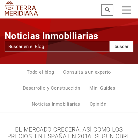
Noticias Inmobiliarias
buscar
Todo el blog
Consulta a un experto
Desarrollo y Construcción
Mini Guides
Noticias Inmobiliarias
Opinión
EL MERCADO CRECERÁ, ASÍ COMO LOS
PRECIOS, EN ESPAÑA EN 2016, SEGÚN CBRE