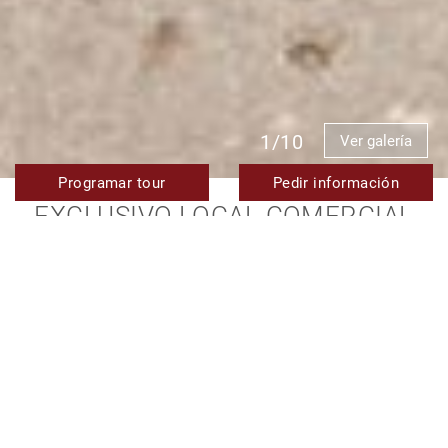
1/10
Ver galería
Programar tour
Pedir información
EXCLUSIVO LOCAL COMERCIAL
EN PRIMERA LÍNEA DE PLAYA,
PROPIEDAD LIBRE DE 114 M² EN
EL CENTRO DE ESTEPONA, CON
ACABADOS DE LUJO.
EXCLUSIVO DE TERRA MERIDIANA
BAJO OFERTA