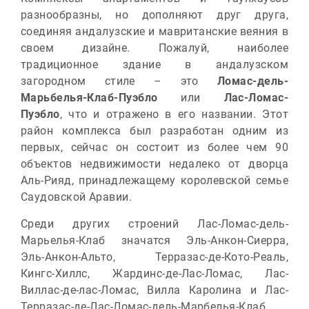
разнообразны, но дополняют друг друга,
соединяя андалузские и мавританские веяния в
своем дизайне. Пожалуй, наиболее
традиционное здание в андалузском
загородном стиле – это
Ломас-дель-
Марьбелья-Клаб-Пуэбло
или
Лас-Ломас-
Пуэбло
, что и отражено в его названии. Этот
район комплекса был разработан одним из
первых, сейчас он состоит из более чем 90
объектов недвижимости недалеко от дворца
Аль-Рияд, принадлежащему королевской семье
Саудовской Аравии.
Среди других строений Лас-Ломас-дель-
Марьелья-Клаб значатся Эль-Анкон-Сиерра,
Эль-Анкон-Альто, Терразас-де-Кото-Реаль,
Кингс-Хиллс, Жардинс-де-Лас-Ломас, Лас-
Виллас-де-лас-Ломас, Вилла Каролина и Лас-
Терразас-де-Лас-Ломас-дель-Марбелья-Клаб.