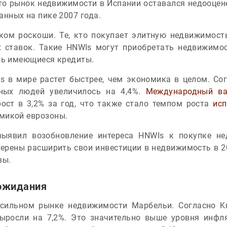
что рынок недвижимости в Испании оставался недооце
нных на пике 2007 года.
ком роскоши. Те, кто покупает элитную недвижимост
 ставок. Такие HNWIs могут приобретать недвижимо
ть имеющиеся кредиты.
s в мире растет быстрее, чем экономика в целом. Сог
ьных людей увеличилось на 4,4%.
Международный в
ост в 3,2% за год, что также стало темпом роста
исп
микой еврозоны.
 выявил возобновление интереса HNWIs к покупке н
ерены расширить свои инвестиции в недвижимость в 2
вы.
 ожидания
сильном рынке недвижимости Марбельи. Согласно Kni
ыросли на 7,2%. Это значительно выше уровня инфля