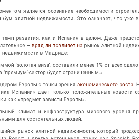
оментом является осознание необходимости строитель
 бум элитной недвижимости. Это означает, что уже в
 темп развития, как и Испания в целом. Даже предс
елательное —
вряд ли повлияет на
рынок элитной недвиж
й недвижимости в Мадриде:
аммой ‘золотая виза’, составили менее 1% от всех сдел
на ‘премиум’-сектор будет ограниченным.»
идером Европы с точки зрения
экономического роста
. 
мика Испании» дает только положительные новости с
ки как «предмет зависти Европы».
ельный климат и инфраструктура мирового уровня п
ьными для состоятельных людей.
вшийся рынок элитной недвижимости, который продол
th Report и других источников, таких как Spanish Pro