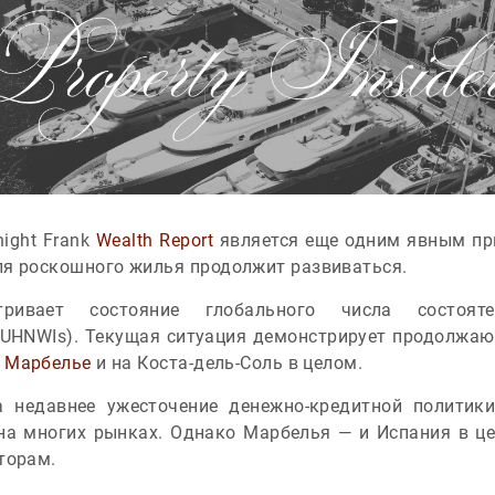
ight Frank
Wealth Report
является еще одним явным при
ля роскошного жилья продолжит развиваться.
тривает состояние глобального числа состоя
(UHNWIs). Текущая ситуация демонстрирует продолжающ
в
Марбелье
и на Коста-дель-Соль в целом.
а недавнее ужесточение денежно-кредитной политики
 на многих рынках. Однако Марбелья — и Испания в ц
торам.