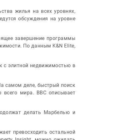
ства жилья на всех уровнях,
едутся обсуждения на уровне
тоящее завершение программы
имости. По данным K&N Elite,
ок с элитной недвижимостью в
На самом деле, быстрый поиск
о всего мира. BBC описывает
родолжат делать Марбелью и
жает превосходить остальной
perty Insight, можно ожидать