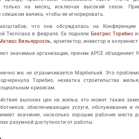
 только на месяц, исключая высокий сезон. Прив
 слишком велика, чтобы ее игнорировать.
масштабов, что она обсуждалась на Конференции
й Tecnicasa в феврале. Ее подняли
Беатрис Торибиo
из
Матиас Вильярроэль
, архитектор, инвестор и колумнист
ляют значимые организации, причем APCE объединяет 9
нечно же, не ограничивается Марбельей. Это проблем
подчеркнула Торибиo, нехватка строительства жилья
 социальным кризисам.
йствия высоких цен на жилье, это может также заме
ботников, обеспечивающих услуги, обслуживание и п
имеет значения, насколько хорошие рабочие места д
елах разумной доступности от работы.
а