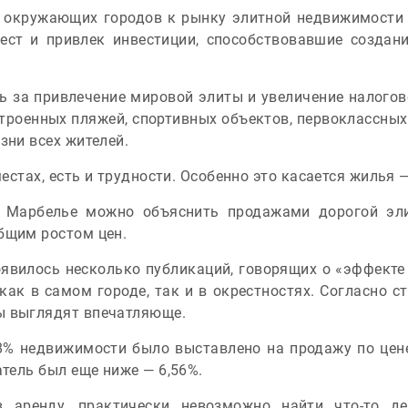
и окружающих городов к рынку элитной недвижимости
ест и привлек инвестиции, способствовавшие созда
ь за привлечение мировой элиты и увеличение налогов
троенных пляжей, спортивных объектов, первоклассных 
зни всех жителей.
местах, есть и трудности. Особенно это касается жилья —
в Марбелье можно объяснить продажами дорогой эл
бщим ростом цен.
явилось несколько публикаций, говорящих о «эффекте
ак в самом городе, так и в окрестностях. Согласно ста
ы выглядят впечатляюще.
8% недвижимости было выставлено на продажу по цене
атель был еще ниже — 6,56%.
 аренду, практически невозможно найти что-то д