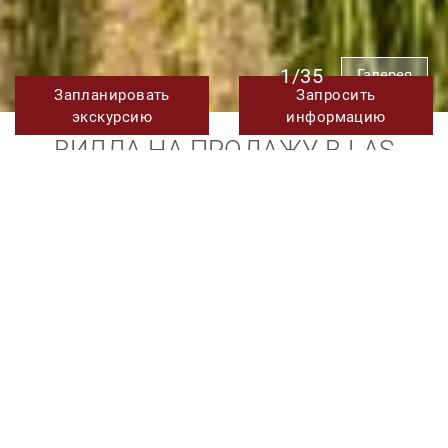
1/35
Галерея
Запланировать
Запросить
экскурсию
информацию
ВИЛЛА НА ПРОДАЖУ В LAS
CHAPAS, ВОСТОЧНАЯ МАРБЕЛЬЯ
6.500.000 €
На короткий срок
17.000 € в неделю
TMRV0661
Ссылка.
6
4
444 m²
750 m²
Спальни
Ванные
Построено
Участок