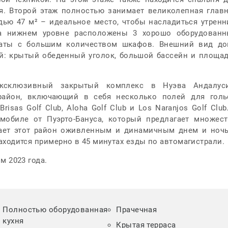
ая. Второй этаж полностью занимает великолепная глав
дью 47 м² – идеальное место, чтобы насладиться утрен
а нижнем уровне расположены 3 хорошо оборудованн
наты с большим количеством шкафов. Внешний вид до
й: крытый обеденный уголок, большой бассейн и площа
эксклюзивный закрытый комплекс в Нуэва Андалуси
район, включающий в себя несколько полей для гол
isas Golf Club, Aloha Golf Club и Los Naranjos Golf Club
мобиле от Пуэрто-Бануса, который предлагает множес
елает этот район оживленным и динамичным днем и ноч
аходится примерно в 45 минутах езды по автомагистрали.
м 2023 года.
Полностью оборудованная
Прачечная
кухня
Крытая терраса