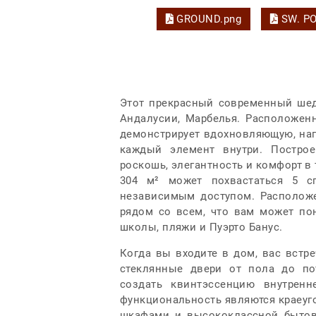
GROUND.png
SW. PO
Этот прекрасный современный шед
Андалусии, Марбелья. Расположенн
демонстрирует вдохновляющую, нап
каждый элемент внутри. Постро
роскошь, элегантность и комфорт в
304 м² может похвастаться 5 с
независимым доступом. Расположе
рядом со всем, что вам может по
школы, пляжи и Пуэрто Банус.
Когда вы входите в дом, вас встр
стеклянные двери от пола до по
создать квинтэссенцию внутренн
функциональность являются краеуг
шкафами и высококлассной бытово