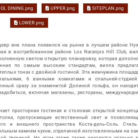
OL DINING.png
UPPER.png
SITEPLAN.png
LOWER.png
евр вне плана появился на рынке в лучшем районе Ну
ая в востребованном районе Los Naranjos Hill Club, ви
олненную светом открытую планировку, которая дополн
енная по самым высоким стандартам, вилла предлага
 теплых тонах с двойной гостиной. Эта жемчужина площа
пальнями, 6 ванными комнатами и спальней-студией
нный сразу за знаменитой Долиной гольфа, он находи
надобиться, включая магазины, рестораны, международ
ечает просторная гостиная и столовая открытой концепц
толка, пропускающие естественный свет и позволяю
его и внешнего пространства Коста-дель-Соль. Стил
ольным камнем кухни, отделанной изготовленными на за
й техникой. На этом этаже также находится спальня 