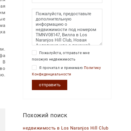
ная
ним
ые
ма
дка
и.
Пожалуйста, отправьте мне
ьфа
похожую недвижимость
. В
тво
Я прочитал и принимаю
Политику
ью.
Конфиденциальности
отправить
Похожий поиск
недвижимость в Los Naranjos Hill Club