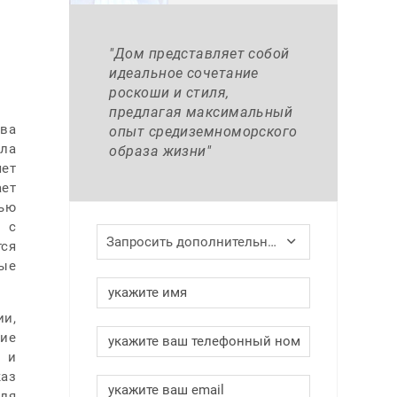
"Дом представляет собой
идеальное сочетание
роскоши и стиля,
предлагая максимальный
эва
опыт средиземноморского
лла
образа жизни"
яет
ет
дью
 с
Запросить дополнительную информацию
тся
ные
ии,
щие
ь и
каз
для