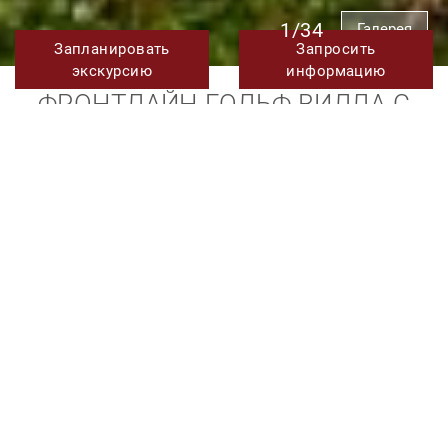
1/34
Галерея
Запланировать
Запросить
экскурсию
информацию
ФРОНТЛАЙН-ГОЛЬФ ВИЛЛА С
НЕПРЕВЗОЙДЕННЫМ СТИЛЕМ
НА ПРОДАЖУ В ЛАС-БРИСАС,
НУЭВА АНДАЛУСИЯ, МАРБЕЛЬЯ
6.495.000 €
TMXV08306
Ссылка.
5
5
428 m²
1.469 m²
Спальни
Ванные
Построено
Участок