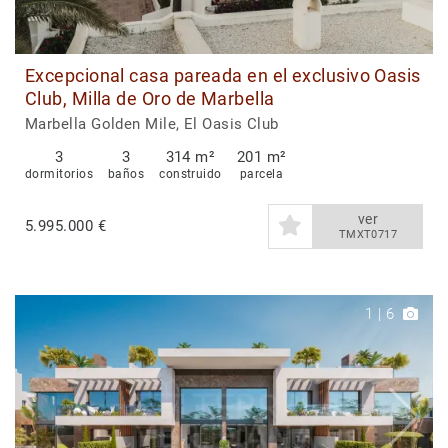
Excepcional casa pareada en el exclusivo Oasis
Club, Milla de Oro de Marbella
Marbella Golden Mile, El Oasis Club
3
3
314 m²
201 m²
dormitorios
baños
construido
parcela
ver
5.995.000 €
TMXT0717
1
|
6