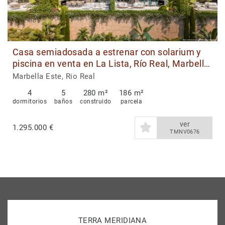
Casa semiadosada a estrenar con solarium y
piscina en venta en La Lista, Río Real, Marbella
Este
Marbella Este, Rio Real
4
5
280 m²
186 m²
dormitorios
baños
construido
parcela
ver
1.295.000 €
TMNV0676
TERRA MERIDIANA