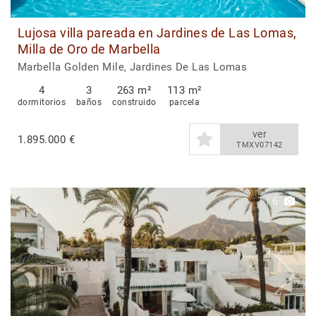
Lujosa villa pareada en Jardines de Las Lomas,
Milla de Oro de Marbella
Marbella Golden Mile, Jardines De Las Lomas
4
3
263 m²
113 m²
dormitorios
baños
construido
parcela
ver
1.895.000 €
TMXV07142
1
|
6