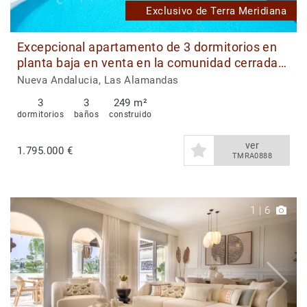
Exclusivo de Terra Meridiana
Excepcional apartamento de 3 dormitorios en
planta baja en venta en la comunidad cerrada
de Las Alamandas
Nueva Andalucia, Las Alamandas
3
3
249 m²
dormitorios
baños
construido
ver
1.795.000 €
TMRA0888
1
|
6