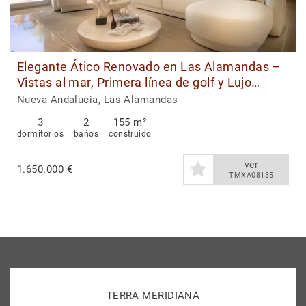
Elegante Ático Renovado en Las Alamandas –
Vistas al mar, Primera línea de golf y Lujo
Intemporal
Nueva Andalucia, Las Alamandas
3
2
155 m²
dormitorios
baños
construido
ver
1.650.000 €
TMXA08135
TERRA MERIDIANA