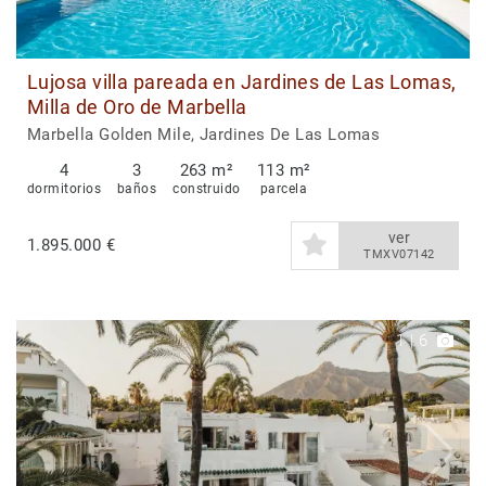
Lujosa villa pareada en Jardines de Las Lomas,
Milla de Oro de Marbella
Marbella Golden Mile, Jardines De Las Lomas
4
3
263 m²
113 m²
dormitorios
baños
construido
parcela
ver
1.895.000 €
TMXV07142
1
|
6