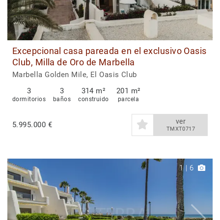
Excepcional casa pareada en el exclusivo Oasis
Club, Milla de Oro de Marbella
Marbella Golden Mile, El Oasis Club
3
3
314 m²
201 m²
dormitorios
baños
construido
parcela
ver
5.995.000 €
TMXT0717
1
|
6