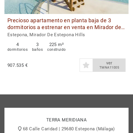
Precioso apartamento en planta baja de 3
dormitorios a estrenar en venta en Mirador de
Estepona Hills, Estepona
Estepona, Mirador De Estepona Hills
4
3
225 m²
dormitorios
baños
construido
ver
907.535 €
TMNA11005
TERRA MERIDIANA
68 Calle Caridad | 29680 Estepona (Málaga)