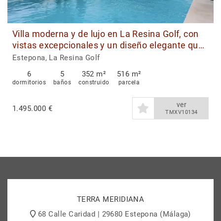
Villa moderna y de lujo en La Resina Golf, con
vistas excepcionales y un diseño elegante que
define la vida exclusiva en la Costa del Sol.
Estepona, La Resina Golf
6
5
352 m²
516 m²
dormitorios
baños
construido
parcela
ver
1.495.000 €
TMXV10134
TERRA MERIDIANA
68 Calle Caridad | 29680 Estepona (Málaga)