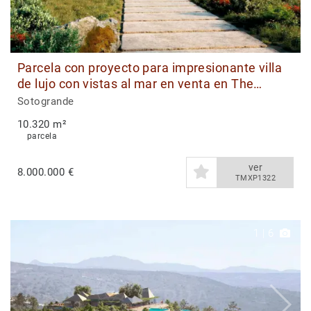
Parcela con proyecto para impresionante villa
de lujo con vistas al mar en venta en The
Seven, Reserva de Sotogrande
Sotogrande
10.320 m²
parcela
ver
8.000.000 €
TMXP1322
1
|
6