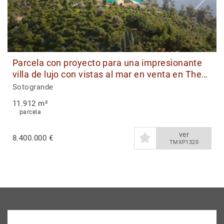
Parcela con proyecto para una impresionante
villa de lujo con vistas al mar en venta en The
Seven, Reserva de Sotogrande
Sotogrande
11.912 m²
parcela
ver
8.400.000 €
TMXP1320