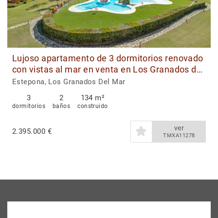
Lujoso apartamento de 3 dormitorios renovado
con vistas al mar en venta en Los Granados del
Mar, Estepona
Estepona, Los Granados Del Mar
3
2
134 m²
dormitorios
baños
construido
ver
2.395.000 €
TMXA11278